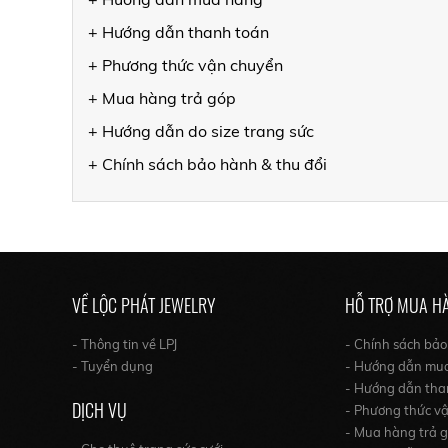
+ Hướng dẫn thanh toán
+ Phương thức vận chuyển
+ Mua hàng trả góp
+ Hướng dẫn do size trang sức
+ Chính sách bảo hành & thu đổi
VỀ LỘC PHÁT JEWELRY
HỖ TRỢ MUA H
- Thông tin về LPJ
- Chính sách bả
- Tuyển dụng
- Hướng dẫn mu
- Hướng dẫn tha
DỊCH VỤ
- Phương thức v
- Mua hàng trả 