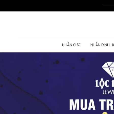
NHẪN CƯỚI
NHẪN ĐÍNH H