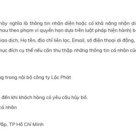
này nghĩa là thông tin nhận diện hoặc có khả năng nhận d
 nhau theo phạm vi quyền hạn dựa trên luật pháp hiện hành) 
ao dịch, Họ tên, địa chỉ liên lạc, Email, số điện thoại di động
mục đích cụ thể nếu cần thu thập những thông tin cá nhân củ
ng trong nội bộ công ty Lộc Phát
o đến khi khách hàng có yêu cầu hủy bỏ.
 cá nhân
Vấp, TP Hồ Chí Minh