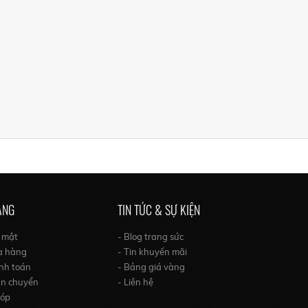
ÀNG
TIN TỨC & SỰ KIỆN
o mật
- Blog trang sức
a hàng
- Tin khuyến mãi
nh toán
- Bảng giá vàng
ận chuyển
- Liên hệ
góp