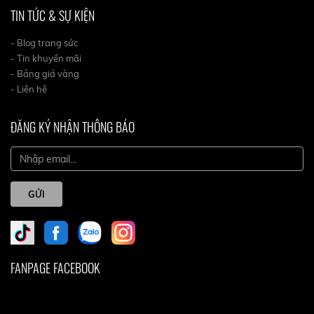
TIN TỨC & SỰ KIỆN
- Blog trang sức
- Tin khuyến mãi
- Bảng giá vàng
- Liên hệ
ĐĂNG KÝ NHẬN THÔNG BÁO
GỬI
FANPAGE FACEBOOK