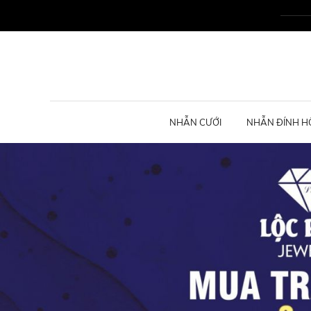
NHẪN CƯỚI
NHẪN ĐÍNH H