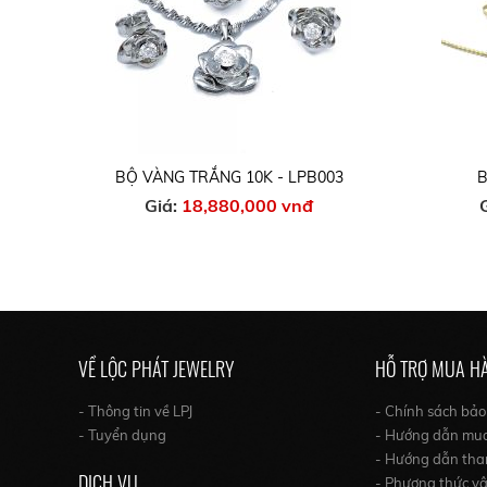
BỘ VÀNG TRẮNG 10K - LPB003
B
Giá:
18,880,000 vnđ
VỀ LỘC PHÁT JEWELRY
HỖ TRỢ MUA H
- Thông tin về LPJ
- Chính sách bả
- Tuyển dụng
- Hướng dẫn mu
- Hướng dẫn tha
DỊCH VỤ
- Phương thức v