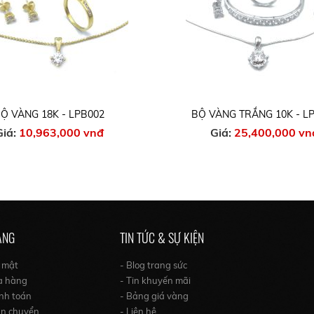
Ộ VÀNG 18K - LPB002
BỘ VÀNG TRẮNG 10K - L
Giá:
10,963,000 vnđ
Giá:
25,400,000 vn
ÀNG
TIN TỨC & SỰ KIỆN
o mật
- Blog trang sức
a hàng
- Tin khuyến mãi
nh toán
- Bảng giá vàng
ận chuyển
- Liên hệ