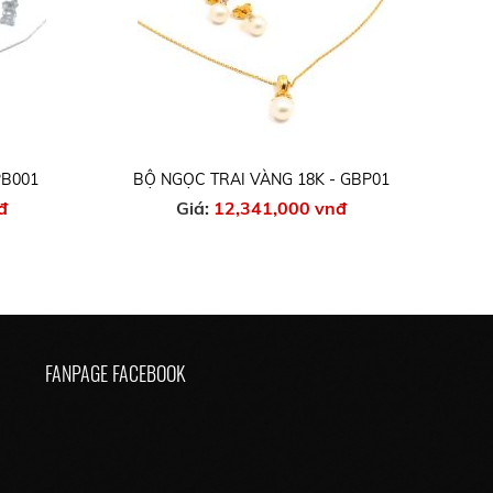
PB001
BỘ NGỌC TRAI VÀNG 18K - GBP01
đ
Giá:
12,341,000 vnđ
FANPAGE FACEBOOK