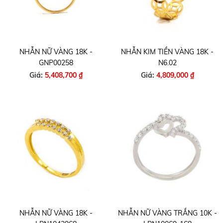
NHẪN NỮ VÀNG 18K -
NHẪN KIM TIỀN VÀNG 18K -
GNP00258
N6.02
Giá:
5,408,700 ₫
Giá:
4,809,000 ₫
NHẪN NỮ VÀNG 18K -
NHẪN NỮ VÀNG TRẮNG 10K -