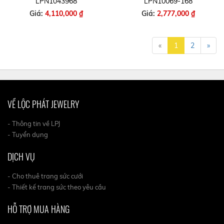
LPN1043968
LPN10069-168
Giá:
4,110,000 ₫
Giá:
2,777,000 ₫
«
1
2
»
VỀ LỘC PHÁT JEWELRY
- Thông tin về LPJ
- Tuyển dụng
DỊCH VỤ
- Cho thuê trang sức cưới
- Thiết kế trang sức theo yêu cầu
HỖ TRỢ MUA HÀNG