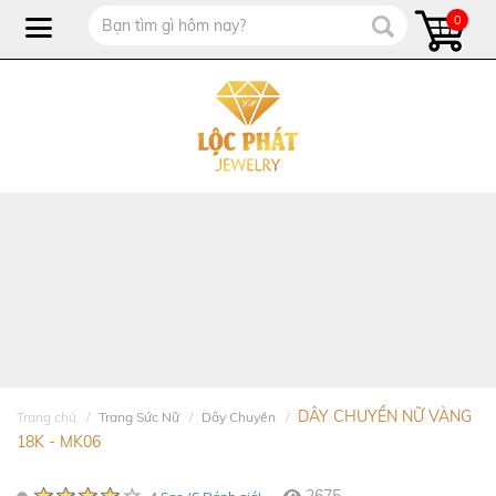
0
DÂY CHUYỀN NỮ VÀNG
Trang chủ
Trang Sức Nữ
Dây Chuyền
18K - MK06