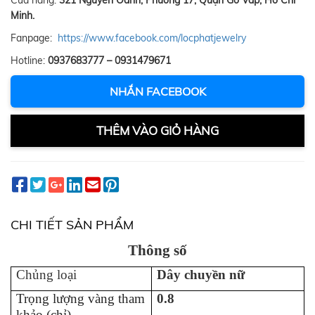
Cửa hàng:
321 Nguyễn Oanh, Phường 17, Quận Gò Vấp, Hồ Chí
Minh.
Fanpage:
https://www.facebook.com/locphatjewelry
Hotline:
0937683777 – 0931479671
NHẮN FACEBOOK
THÊM VÀO GIỎ HÀNG
CHI TIẾT SẢN PHẨM
Thông số
Chủng loại
Dây chuy
ền
n
ữ
Trọng lượng vàng tham
0.8
khảo (chỉ)