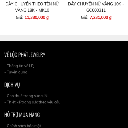
DÂY CHUYỀN THEO TÊN NỮ
DÂY CHUYỀN NỮ VÀNG 10K -
VÀNG 18K - MK10
GC000311
Giá:
11,380,000 ₫
Giá:
7,231,000 ₫
VỀ LỘC PHÁT JEWELRY
- Thông tin về LPJ
- Tuyển dụng
DỊCH VỤ
- Cho thuê trang sức cưới
- Thiết kế trang sức theo yêu cầu
HỖ TRỢ MUA HÀNG
- Chính sách bảo mật