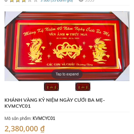
5553
3 Sao (33 Đánh giá)
Tap to expand
KHÁNH VÀNG KỶ NIỆM NGÀY CƯỚI BA MẸ-
KVMCYC01
Mã sản phẩm:
KVMCYC01
2,380,000 ₫