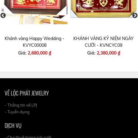
Khánh vàng Happy Wedding -
KHÁNH VÀNG KỶ NIỆM NGÀY
KVYC00008
CƯỚI - KVNCYC09
Giá:
2,680,000 ₫
Giá:
2,380,000 ₫
VỀ LỘC PHÁT JEWELRY
- Thông tin về LPJ
- Tuyển dụng
DỊCH VỤ
- Cho thuê trang sức cưới