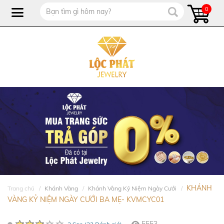
0
KHÁNH
Trang chủ
Khánh Vàng
Khánh Vàng Kỷ Niệm Ngày Cưới
VÀNG KỶ NIỆM NGÀY CƯỚI BA MẸ- KVMCYC01