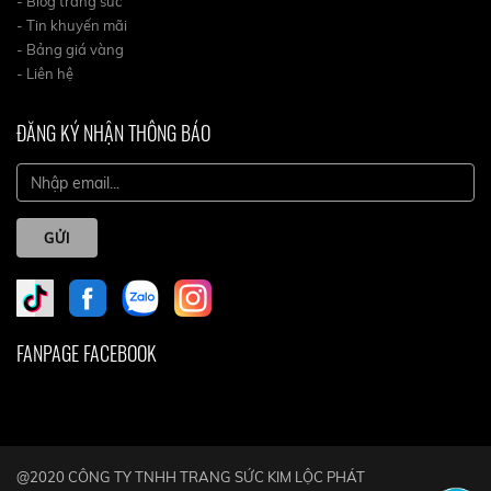
- Blog trang sức
- Tin khuyến mãi
- Bảng giá vàng
- Liên hệ
ĐĂNG KÝ NHẬN THÔNG BÁO
GỬI
FANPAGE FACEBOOK
@2020 CÔNG TY TNHH TRANG SỨC KIM LỘC PHÁT