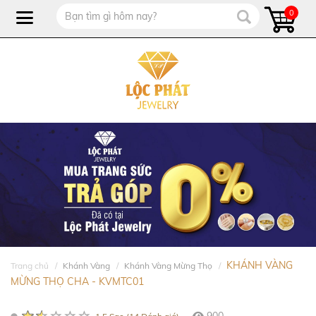
0
KHÁNH VÀNG
Trang chủ
Khánh Vàng
Khánh Vàng Mừng Thọ
MỪNG THỌ CHA - KVMTC01