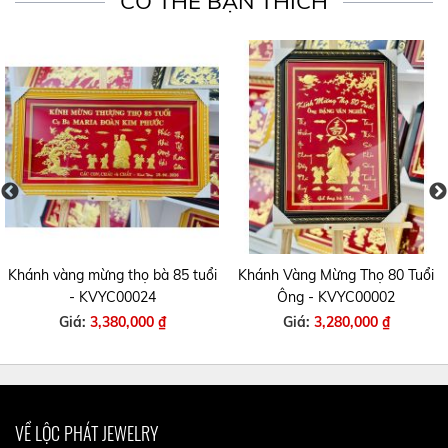
CÓ THỂ BẠN THÍCH
Khánh vàng mừng thọ bà 85 tuổi
Khánh Vàng Mừng Thọ 80 Tuổi
- KVYC00024
Ông - KVYC00002
Giá:
3,380,000 ₫
Giá:
3,280,000 ₫
VỀ LỘC PHÁT JEWELRY