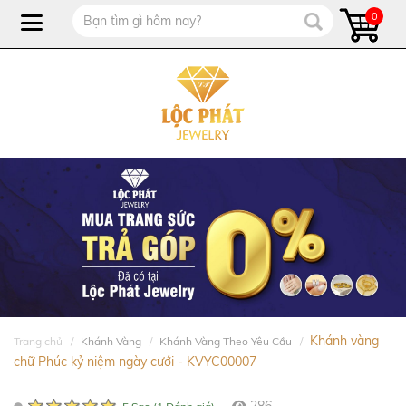
0
Khánh vàng
Trang chủ
Khánh Vàng
Khánh Vàng Theo Yêu Cầu
chữ Phúc kỷ niệm ngày cưới - KVYC00007