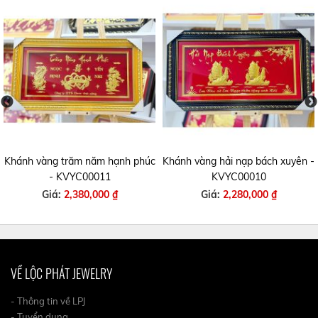
Khánh vàng trăm năm hạnh phúc
Khánh vàng hải nạp bách xuyên -
- KVYC00011
KVYC00010
Giá:
2,380,000 ₫
Giá:
2,280,000 ₫
VỀ LỘC PHÁT JEWELRY
- Thông tin về LPJ
- Tuyển dụng