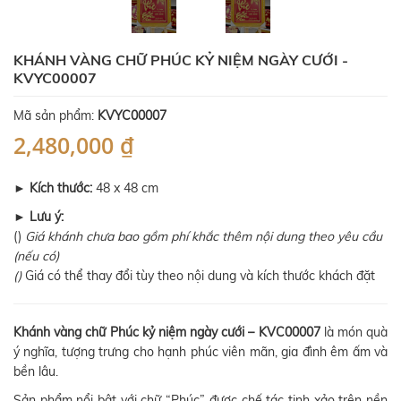
KHÁNH VÀNG CHỮ PHÚC KỶ NIỆM NGÀY CƯỚI -
KVYC00007
Mã sản phẩm:
KVYC00007
2,480,000 ₫
►
Kích thước:
48 x 48 cm
►
Lưu ý:
()
Giá khánh chưa bao gồm phí khắc thêm nội dung theo yêu cầu
(nếu có)
()
Giá có thể thay đổi tùy theo nội dung và kích thước khách đặt
Khánh vàng chữ Phúc kỷ niệm ngày cưới – KVC00007
là món quà
ý nghĩa, tượng trưng cho hạnh phúc viên mãn, gia đình êm ấm và
bền lâu.
Sản phẩm nổi bật với chữ “Phúc” được chế tác tinh xảo trên nền