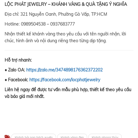
LỘC PHÁT JEWELRY – KHÁNH VÀNG & QUÀ TẶNG Ý NGHĨA
Địa chỉ: 321 Nguyễn Oanh, Phường Gò Vấp, TP.HCM
Hotline: 0989504538 – 0937683777
Nhận thiết kế khánh vàng theo yêu cầu với tên người nhận, lời
chúc, hình ảnh và nội dung riêng theo từng dịp tặng.
Hỗ trợ nhanh:
• Zalo OA:
https://zalo.me/3474898176362372202
• Facebook:
https://facebook.com/locphatjewelry
Liên hệ ngay để được tư vấn mẫu phù hợp, thiết kế theo yêu cầu
và báo giá mới nhất.
khánh hải nạp bách xuyên
khánh vàng đẹp
khánh phong thủy