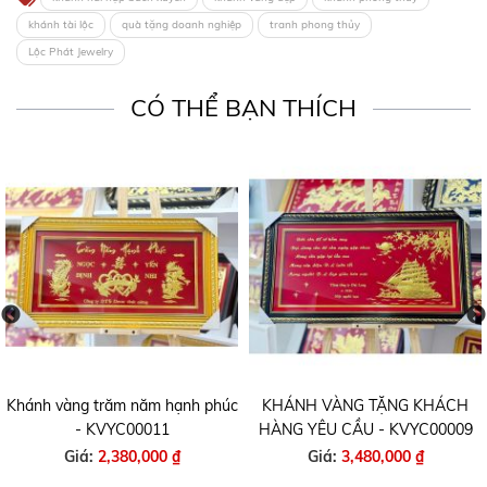
khánh tài lộc
quà tặng doanh nghiệp
tranh phong thủy
Lộc Phát Jewelry
CÓ THỂ BẠN THÍCH
Khánh vàng trăm năm hạnh phúc
KHÁNH VÀNG TẶNG KHÁCH
- KVYC00011
HÀNG YÊU CẦU - KVYC00009
Giá:
2,380,000 ₫
Giá:
3,480,000 ₫