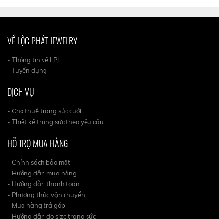
VỀ LỘC PHÁT JEWELRY
- Thông tin về LPJ
- Tuyển dụng
DỊCH VỤ
- Cho thuê trang sức cưới
- Thiết kế trang sức theo yêu cầu
HỖ TRỢ MUA HÀNG
- Chính sách bảo mật
- Hướng dẫn mua hàng
- Hướng dẫn thanh toán
- Phương thức vận chuyển
- Mua hàng trả góp
- Hướng dẫn do size trang sức