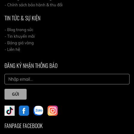
- Chính sách bảo hành & thu đổi
TIN TỨC & SỰ KIỆN
- Blog trang sức
- Tin khuyến mãi
- Bảng giá vàng
- Liên hệ
ĐĂNG KÝ NHẬN THÔNG BÁO
GỬI
FANPAGE FACEBOOK