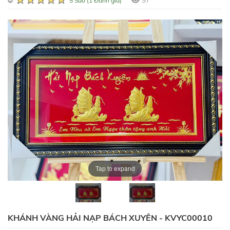
97
5 Sao (1 Đánh giá)
Tap to expand
KHÁNH VÀNG HẢI NẠP BÁCH XUYÊN - KVYC00010