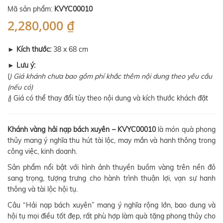
Mã sản phẩm:
KVYC00010
2,280,000 ₫
►
Kích thước:
38 x 68 cm
►
Lưu ý:
(
) Giá khánh chưa bao gồm phí khắc thêm nội dung theo yêu cầu
(nếu có)
(
) Giá có thể thay đổi tùy theo nội dung và kích thước khách đặt
Khánh vàng hải nạp bách xuyên – KVYC00010
là món quà phong
thủy mang ý nghĩa thu hút tài lộc, may mắn và hanh thông trong
công việc, kinh doanh.
Sản phẩm nổi bật với hình ảnh thuyền buồm vàng trên nền đỏ
sang trọng, tượng trưng cho hành trình thuận lợi, vạn sự hanh
thông và tài lộc hội tụ.
Câu “Hải nạp bách xuyên” mang ý nghĩa rộng lớn, bao dung và
hội tụ mọi điều tốt đẹp, rất phù hợp làm quà tặng phong thủy cho