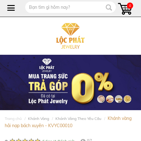
0
Khánh vàng
Trang chủ
Khánh Vàng
Khánh Vàng Theo Yêu Cầu
hải nạp bách xuyên - KVYC00010