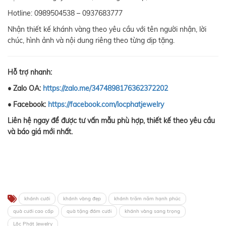
Hotline: 0989504538 – 0937683777
Nhận thiết kế khánh vàng theo yêu cầu với tên người nhận, lời
chúc, hình ảnh và nội dung riêng theo từng dịp tặng.
Hỗ trợ nhanh:
• Zalo OA:
https://zalo.me/3474898176362372202
• Facebook:
https://facebook.com/locphatjewelry
Liên hệ ngay để được tư vấn mẫu phù hợp, thiết kế theo yêu cầu
và báo giá mới nhất.
khánh cưới
khánh vàng đẹp
khánh trăm năm hạnh phúc
quà cưới cao cấp
quà tặng đám cưới
khánh vàng sang trọng
Lộc Phát Jewelry