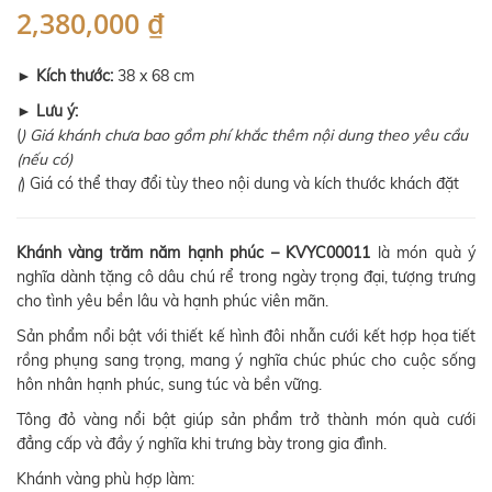
2,380,000 ₫
►
Kích thước:
38 x 68 cm
►
Lưu ý:
(
) Giá khánh chưa bao gồm phí khắc thêm nội dung theo yêu cầu
(nếu có)
(
) Giá có thể thay đổi tùy theo nội dung và kích thước khách đặt
Khánh vàng trăm năm hạnh phúc – KVYC00011
là món quà ý
nghĩa dành tặng cô dâu chú rể trong ngày trọng đại, tượng trưng
cho tình yêu bền lâu và hạnh phúc viên mãn.
Sản phẩm nổi bật với thiết kế hình đôi nhẫn cưới kết hợp họa tiết
rồng phụng sang trọng, mang ý nghĩa chúc phúc cho cuộc sống
hôn nhân hạnh phúc, sung túc và bền vững.
Tông đỏ vàng nổi bật giúp sản phẩm trở thành món quà cưới
đẳng cấp và đầy ý nghĩa khi trưng bày trong gia đình.
Khánh vàng phù hợp làm: