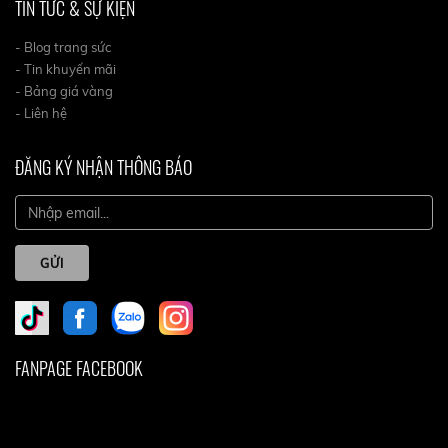
TIN TỨC & SỰ KIỆN
- Blog trang sức
- Tin khuyến mãi
- Bảng giá vàng
- Liên hệ
ĐĂNG KÝ NHẬN THÔNG BÁO
GỬI
FANPAGE FACEBOOK