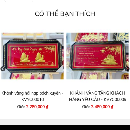
CÓ THỂ BẠN THÍCH
Khánh vàng hải nạp bách xuyên -
KHÁNH VÀNG TẶNG KHÁCH
KVYC00010
HÀNG YÊU CẦU - KVYC00009
Giá:
2,280,000 ₫
Giá:
3,480,000 ₫