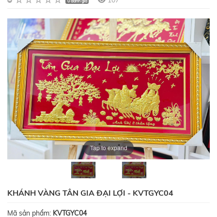
107
0 đánh giá
Tap to expand
KHÁNH VÀNG TÂN GIA ĐẠI LỢI - KVTGYC04
Mã sản phẩm:
KVTGYC04