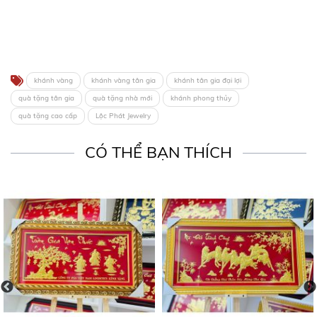
khánh vàng
khánh vàng tân gia
khánh tân gia đại lợi
quà tặng tân gia
quà tặng nhà mới
khánh phong thủy
quà tặng cao cấp
Lộc Phát Jewelry
CÓ THỂ BẠN THÍCH