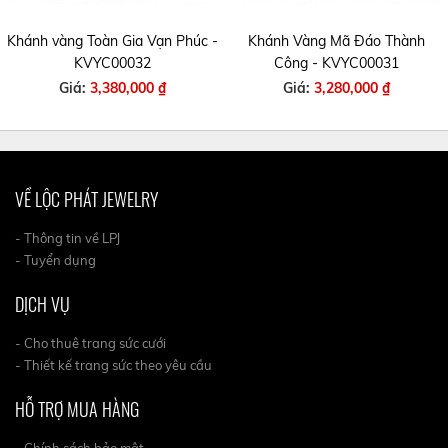
Khánh vàng Toàn Gia Vạn Phúc -
Khánh Vàng Mã Đáo Thành
KVYC00032
Công - KVYC00031
Giá:
3,380,000 ₫
Giá:
3,280,000 ₫
VỀ LỘC PHÁT JEWELRY
- Thông tin về LPJ
- Tuyển dụng
DỊCH VỤ
- Cho thuê trang sức cưới
- Thiết kế trang sức theo yêu cầu
HỖ TRỢ MUA HÀNG