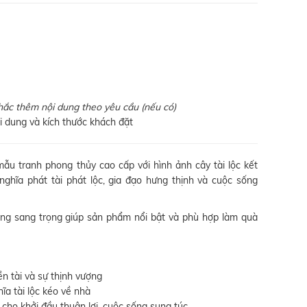
hắc thêm nội dung theo yêu cầu (nếu có)
ội dung và kích thước khách đặt
mẫu tranh phong thủy cao cấp với hình ảnh cây tài lộc kết
hĩa phát tài phát lộc, gia đạo hưng thịnh và cuộc sống
vàng sang trọng giúp sản phẩm nổi bật và phù hợp làm quà
ền tài và sự thịnh vượng
a tài lộc kéo về nhà
 cho khởi đầu thuận lợi, cuộc sống sung túc