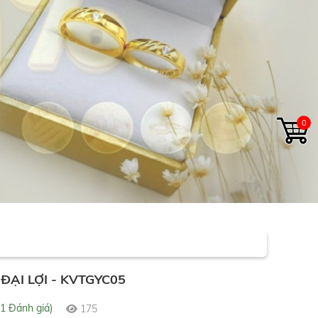
0
ẠI LỢI - KVTGYC05
(1 Đánh giá)
175