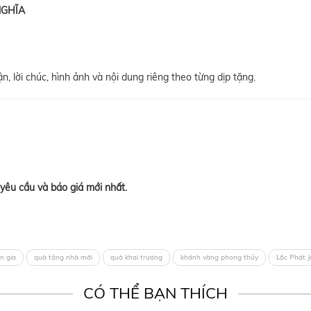
NGHĨA
, lời chúc, hình ảnh và nội dung riêng theo từng dịp tặng.
yêu cầu và báo giá mới nhất.
n gia
quà tặng nhà mới
quà khai trương
khánh vàng phong thủy
Lộc Phát J
CÓ THỂ BẠN THÍCH