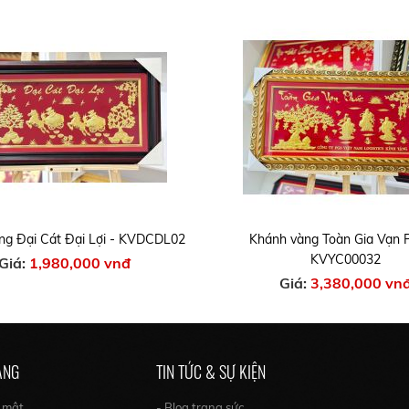
ng Đại Cát Đại Lợi - KVDCDL02
Khánh vàng Toàn Gia Vạn 
KVYC00032
Giá:
1,980,000 vnđ
Giá:
3,380,000 vn
ÀNG
TIN TỨC & SỰ KIỆN
o mật
- Blog trang sức