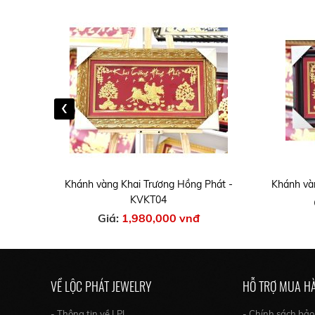
‹
át -
Khánh vàng Khai Trương Hồng Phát -
Khánh và
KVKT04
Giá:
1,980,000 vnđ
VỀ LỘC PHÁT JEWELRY
HỖ TRỢ MUA H
- Thông tin về LPJ
- Chính sách bả