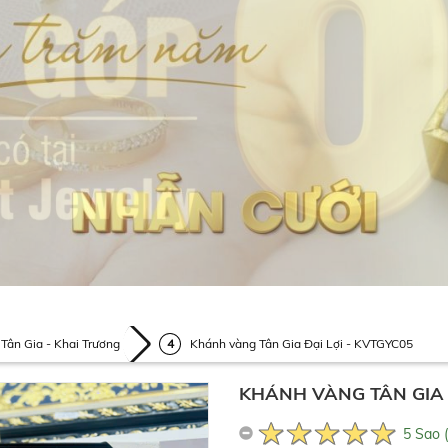
Tân Gia - Khai Trương
Khánh vàng Tân Gia Đại Lợi - KVTGYC05
KHÁNH VÀNG TÂN GIA Đ
5 Sao 