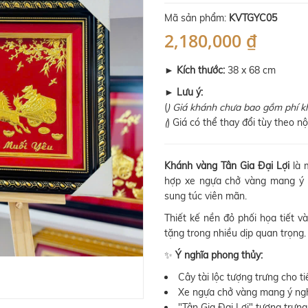
Mã sản phẩm:
KVTGYC05
2,180,000 ₫
►
Kích thước:
38 x 68 cm
►
Lưu ý:
(
) Giá khánh chưa bao gồm phí k
(
) Giá có thể thay đổi tùy theo n
Khánh vàng Tân Gia Đại Lợi
là 
hợp xe ngựa chở vàng mang ý ng
sung túc viên mãn.
Thiết kế nền đỏ phối họa tiết 
tặng trong nhiều dịp quan trọng.
✨
Ý nghĩa phong thủy:
Cây tài lộc tượng trưng cho ti
Xe ngựa chở vàng mang ý nghĩ
"Tân Gia Đại Lợi" tượng trưng