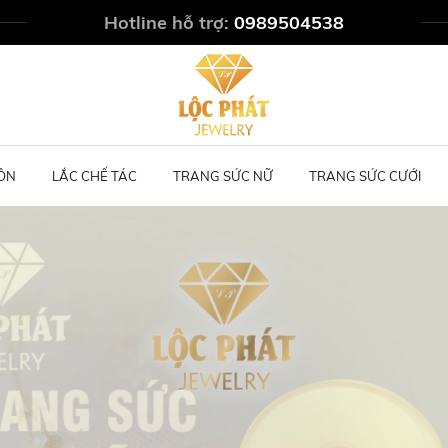
Hotline hỗ trợ:
0989504538
ÔN
LẮC CHẾ TÁC
TRANG SỨC NỮ
TRANG SỨC CƯỚI