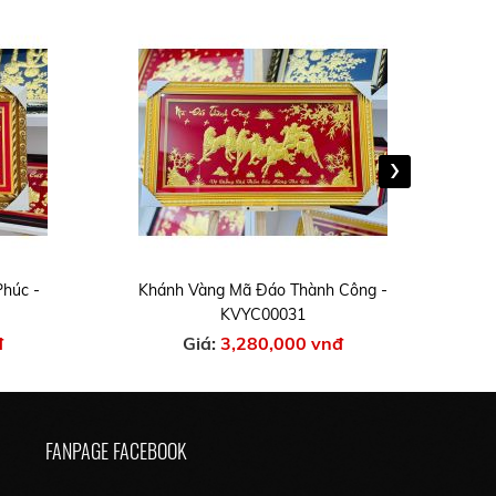
›
Phúc -
Khánh Vàng Mã Đáo Thành Công -
Kh
KVYC00031
đ
Giá:
3,280,000 vnđ
FANPAGE FACEBOOK