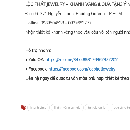
LỘC PHÁT JEWELRY – KHÁNH VÀNG & QUÀ TẶNG Ý 
Địa chỉ: 321 Nguyễn Oanh, Phường Gò Vấp, TP.HCM
Hotline: 0989504538 – 0937683777
Nhận thiết kế khánh vàng theo yêu cầu với tên người nhận
Hỗ trợ nhanh:
• Zalo OA:
https://zalo.me/3474898176362372202
• Facebook:
https://facebook.com/locphatjewelry
Liên hệ ngay để được tư vấn mẫu phù hợp, thiết kế theo 
khánh vàng
khánh vàng tân gia
tân gia đại lợi
quà tặng tâ