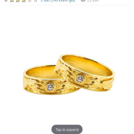
11580
3 Sao (145 Đánh giá)
Tap to expand