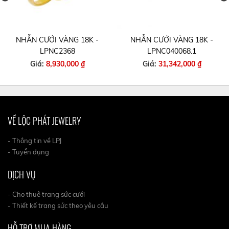
NHẪN CƯỚI VÀNG 18K -
NHẪN CƯỚI VÀNG 18K -
LPNC2368
LPNC040068.1
Giá:
8,930,000 ₫
Giá:
31,342,000 ₫
VỀ LỘC PHÁT JEWELRY
- Thông tin về LPJ
- Tuyển dụng
DỊCH VỤ
- Cho thuê trang sức cưới
- Thiết kế trang sức theo yêu cầu
HỖ TRỢ MUA HÀNG