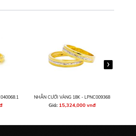
›
040068.1
NHẪN CƯỚI VÀNG 18K - LPNC009368
NHẪN
đ
Giá:
15,324,000 vnđ