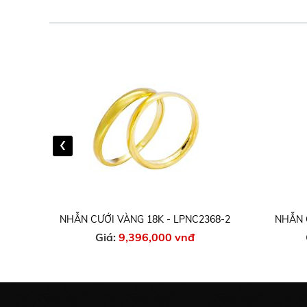
‹
68.1
NHẪN CƯỚI VÀNG 18K - LPNC2368-2
NHẪN 
Giá:
9,396,000 vnđ