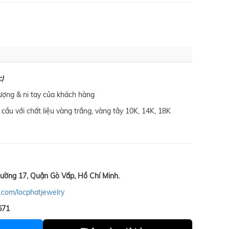
c)
lượng & ni tay của khách hàng
cầu với chất liệu vàng trắng, vàng tây 10K, 14K, 18K
ường 17, Quận Gò Vấp, Hồ Chí Minh.
.com/locphatjewelry
671