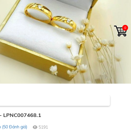
0
- LPNC007468.1
o (50 Đánh giá)
5191