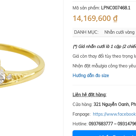
Mã sản phẩm:
LPNC007468.1
14,169,600 ₫
DANH MỤC:
Nhẫn cưới vàng
(*) Giá nhẫn cưới là 1 cặp (2 chiế
Giá còn thay đổi tùy theo trọng 
Nhận đặt mẫu/gia công theo yêu 
Hướng dẫn đo size
Liên hệ đặt hàng:
Cửa hàng:
321 Nguyễn Oanh, Ph
Fanpage:
https://www.facebook
Hotline:
0937683777 – 0931479