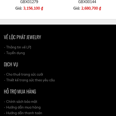
GBX01279
GBX00144
Giá:
3,156,100 ₫
Giá:
2,680,700 ₫
VỀ LỘC PHÁT JEWELRY
- Thông tin về LPJ
- Tuyển dụng
DỊCH VỤ
- Cho thuê trang sức cưới
- Thiết kế trang sức theo yêu cầu
HỖ TRỢ MUA HÀNG
- Chính sách bảo mật
- Hướng dẫn mua hàng
- Hướng dẫn thanh toán