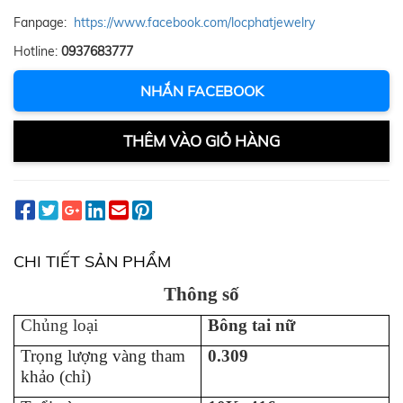
Fanpage:
https://www.facebook.com/locphatjewelry
Hotline:
0937683777
NHẮN FACEBOOK
THÊM VÀO GIỎ HÀNG
CHI TIẾT SẢN PHẨM
Thông số
Chủng loại
B
ông tai
n
ữ
Trọng lượng vàng tham
0.309
khảo (chỉ)