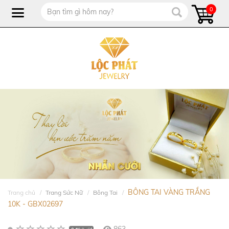
0
BÔNG TAI VÀNG TRẮNG
Trang chủ
Trang Sức Nữ
Bông Tai
10K - GBX02697