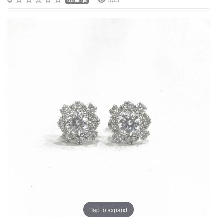
863
0 đánh giá
Tap to expand