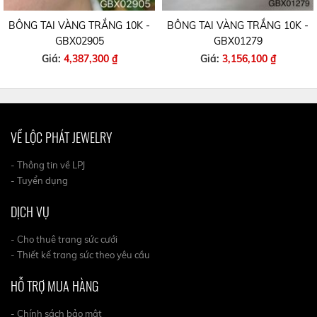
BÔNG TAI VÀNG TRẮNG 10K -
BÔNG TAI VÀNG TRẮNG 10K -
GBX02905
GBX01279
Giá:
4,387,300 ₫
Giá:
3,156,100 ₫
VỀ LỘC PHÁT JEWELRY
- Thông tin về LPJ
- Tuyển dụng
DỊCH VỤ
- Cho thuê trang sức cưới
- Thiết kế trang sức theo yêu cầu
HỖ TRỢ MUA HÀNG
- Chính sách bảo mật