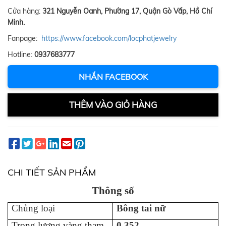
Cửa hàng:
321 Nguyễn Oanh, Phường 17, Quận Gò Vấp, Hồ Chí
Minh.
Fanpage:
https://www.facebook.com/locphatjewelry
Hotline:
0937683777
NHẮN FACEBOOK
THÊM VÀO GIỎ HÀNG
CHI TIẾT SẢN PHẨM
Thông số
Chủng loại
B
ông tai
n
ữ
Trọng lượng vàng tham
0.352