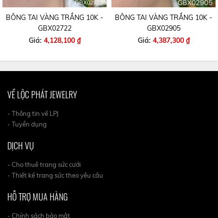
 TAI VÀNG TRẮNG 10K -
BÔNG TAI VÀNG TRẮNG 10K -
BÔNG
GBX02722
GBX02905
Giá:
4,128,100 ₫
Giá:
4,387,300 ₫
VỀ LỘC PHÁT JEWELRY
- Thông tin về LPJ
- Tuyển dụng
DỊCH VỤ
- Cho thuê trang sức cưới
- Thiết kế trang sức theo yêu cầu
HỖ TRỢ MUA HÀNG
- Chính sách bảo mật