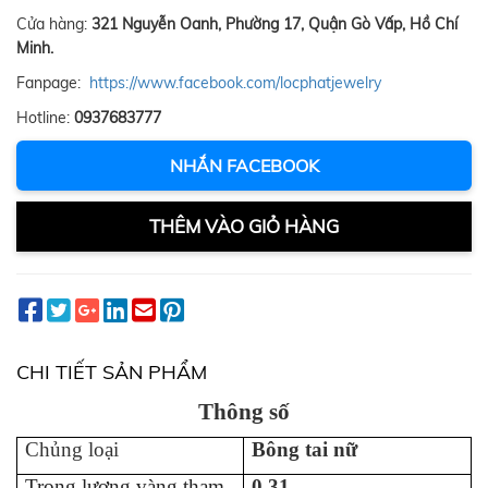
Cửa hàng:
321 Nguyễn Oanh, Phường 17, Quận Gò Vấp, Hồ Chí
Minh.
Fanpage:
https://www.facebook.com/locphatjewelry
Hotline:
0937683777
NHẮN FACEBOOK
THÊM VÀO GIỎ HÀNG
CHI TIẾT SẢN PHẨM
Thông số
Chủng loại
B
ông tai
n
ữ
Trọng lượng vàng tham
0.31