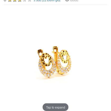
6068
3 Sao (22 Đánh giá)
Tap to expand