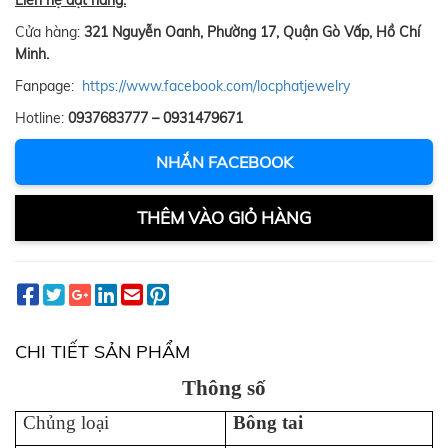
Liên hệ đặt hàng:
Cửa hàng:
321 Nguyễn Oanh, Phường 17, Quận Gò Vấp, Hồ Chí
Minh.
Fanpage:
https://www.facebook.com/locphatjewelry
Hotline:
0937683777 – 0931479671
NHẮN FACEBOOK
THÊM VÀO GIỎ HÀNG
CHI TIẾT SẢN PHẨM
Thông số
Chủng loại
Bông tai